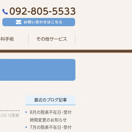
外科手術
その他サービス
最近のブログ記事
8月の院長不在日･受付
4.03.12更新
時間変更のお知らせ
7月の院長不在日･受付
。