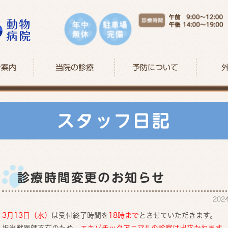
ご案内
当院の診療
予防について
スタッフ日記
診療時間変更のお知らせ
202
3月13日（水）
は受付終了時間を
18時まで
とさせていただきます。
担当獣医師不在のため、
エキゾチックアニマルの診察は出来かねます