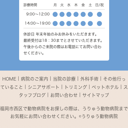
診療時間
月
火
水
木
金
土
日/祝
●
●
●
●
●
●
●
9:00～12:00
●
●
●
●
●
●
●
14:00～19:00
休診日
年末年始のみお休みをいただきます。
最終受付は18：30までとさせていただきます。
午後からのご来院の際はお電話にてお問い合わ
せください。
｜
｜
｜
｜
HOME
病院のご案内
当院の診療
外科手術
その他行っ
｜
｜
｜
｜
ていること
シニアサポート
トリミング
ペットホテル
ス
｜
｜
タッフブログ
お問い合わせ
サイトマップ
福岡市西区で動物病院をお探しの際は、うりゅう動物病院まで
お気軽にお問い合わせください。©うりゅう動物病院