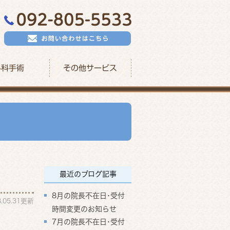
外科手術
その他サービス
最近のブログ記事
8月の院長不在日･受付
8.05.31更新
時間変更のお知らせ
7月の院長不在日･受付