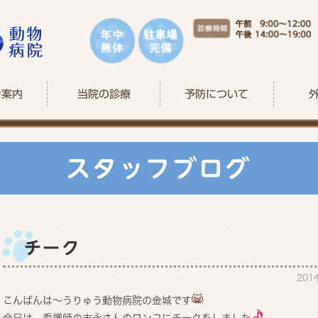
ご案内
当院の診療
予防について
スタッフブログ
チーク
201
こんばんは～うりゅう動物病院の金城です
今日は、看護師の末永さんのワンコにチークをしました