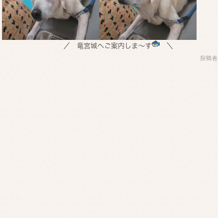
／ 竜宮城へご案内しま～す
＼
投稿者