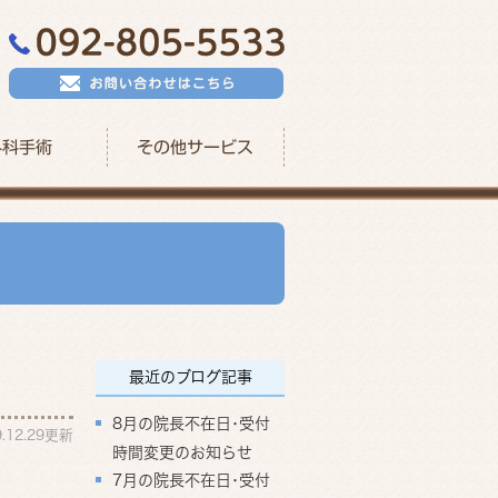
外科手術
その他サービス
最近のブログ記事
8月の院長不在日･受付
9.12.29更新
時間変更のお知らせ
7月の院長不在日･受付