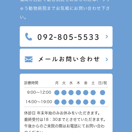
ゅう動物病院までお気軽にお問い合わせ下さ
い。
診療時間
月
火
水
木
金
土
日/祝
●
●
●
●
●
●
●
9:00～12:00
●
●
●
●
●
●
●
14:00～19:00
休診日
年末年始のみお休みをいただきます。
最終受付は18：30までとさせていただきます。
午後からのご来院の際はお電話にてお問い合わ